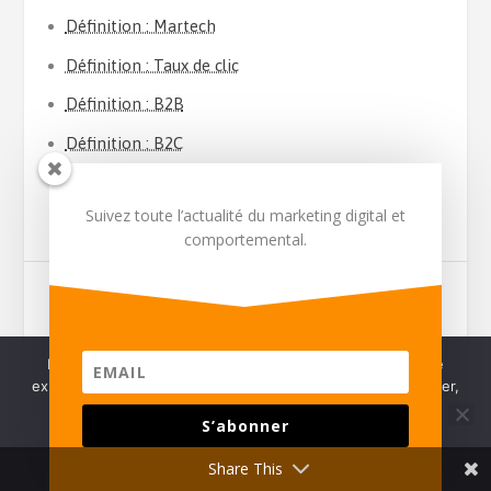
Définition : Martech
Définition : Taux de clic
Définition : B2B
Définition : B2C
Suivez toute l’actualité du marketing digital et
comportemental.
PARTAGER :
Nous utilisons des cookies pour vous garantir la meilleure
expérience sur notre site. Pour continuez à utiliser ce dernier,
EVALUER :
vous pouvez :
S’abonner
ACCEPTER
REFUSER
VIE PRIVÉE
Share This