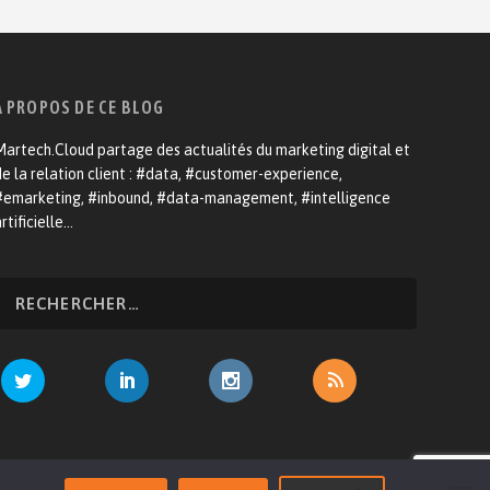
A PROPOS DE CE BLOG
artech.Cloud partage des actualités du marketing digital et
e la relation client : #data, #customer-experience,
#emarketing, #inbound, #data-management, #intelligence
rtificielle…
venir annonceur
Mentions légales
Contact