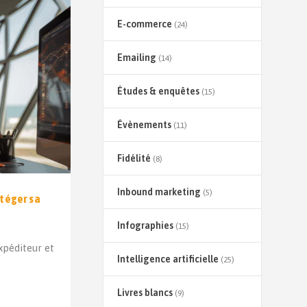
E-commerce
(24)
Emailing
(14)
Études & enquêtes
(15)
Évènements
(11)
Fidélité
(8)
Inbound marketing
(5)
otéger sa
Infographies
(15)
xpéditeur et
Intelligence artificielle
(25)
Livres blancs
(9)