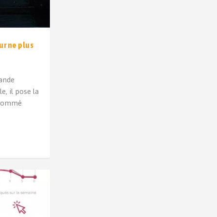
our ne plus
ande
e, il pose la
i nommé