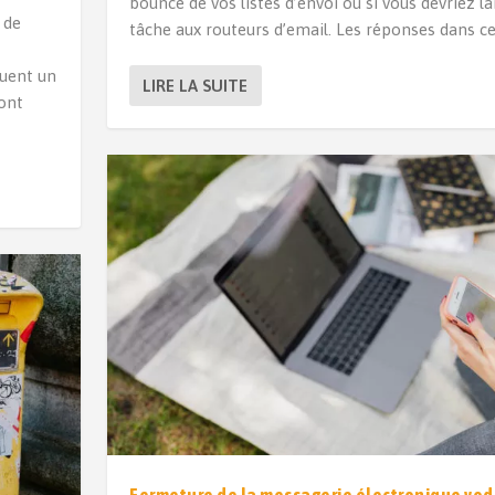
bounce de vos listes d’envoi ou si vous devriez la
 de
tâche aux routeurs d’email. Les réponses dans cet
ouent un
LIRE LA SUITE
sont
Fermeture de la messagerie électronique voda