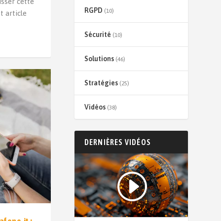
isser cette
RGPD
(10)
 article
Sécurité
(10)
Solutions
(46)
Stratégies
(25)
Vidéos
(38)
DERNIÈRES VIDÉOS
fone.it :