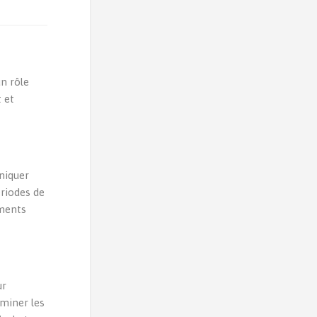
n rôle
 et
uniquer
ériodes de
oments
ur
rminer les