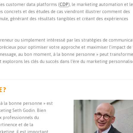
les customer data platforms (
CDP
), le marketing automation et l
s concrets et des études de cas viendront illustrer comment des
mule, générant des résultats tangibles et créant des expériences
reneur ou simplement intéressé par les stratégies de communica
ls précieux pour optimiser votre approche et maximiser l’impact de
message, au bon moment, à la bonne personne » peut transforme
t explorons les clés du succès dans l’ère du marketing personnalis
E ?
à la bonne personne » est
keting Seth Godin. Bien
x professionnels du
rtinence et de la
eting, il est important