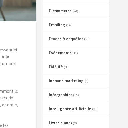
E-commerce
(24)
Emailing
(14)
Études & enquêtes
(15)
essentiel
Évènements
(11)
 à la
tun, aux
Fidélité
(8)
Inbound marketing
(5)
r
omment le
Infographies
(15)
pact de
et enfin,
Intelligence artificielle
(25)
Livres blancs
(9)
e les