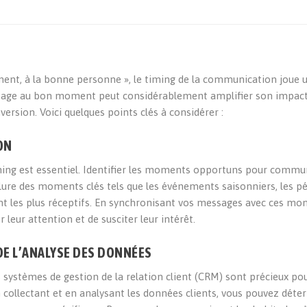
nt, à la bonne personne », le timing de la communication joue u
essage au bon moment peut considérablement amplifier son impact
rsion. Voici quelques points clés à considérer :
ON
le timing est essentiel. Identifier les moments opportuns pour comm
inclure des moments clés tels que les événements saisonniers, les p
ont les plus réceptifs. En synchronisant vos messages avec ces m
leur attention et de susciter leur intérêt.
 DE L’ANALYSE DES DONNÉES
 systèmes de gestion de la relation client (CRM) sont précieux po
collectant et en analysant les données clients, vous pouvez déte