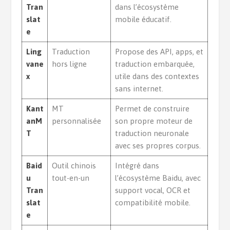
Tran
dans l’écosystème
slat
mobile éducatif.
e
Ling
Traduction
Propose des API, apps, et
vane
hors ligne
traduction embarquée,
x
utile dans des contextes
sans internet.
Kant
MT
Permet de construire
anM
personnalisée
son propre moteur de
T
traduction neuronale
avec ses propres corpus.
Baid
Outil chinois
Intégré dans
u
tout-en-un
l’écosystème Baidu, avec
Tran
support vocal, OCR et
slat
compatibilité mobile.
e