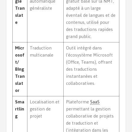
gle
automatique
gratuit basé sur la NMT,
Tran
généraliste
adapté à un large
slat
éventail de langues et de
e
contenus, utilisé pour
des traductions rapides
grand public.
Micr
Traduction
Outil intégré dans
osof
multicanale
l’écosystème Microsoft
t/
(Office, Teams), offrant
BIng
des traductions
Tran
instantanées et
slat
collaboratives.
or
Sma
Localisation et
Plateforme
SaaS
rtlin
gestion de
permettant la gestion
g
projet
collaborative de projets
de traduction et
l’intégration dans les