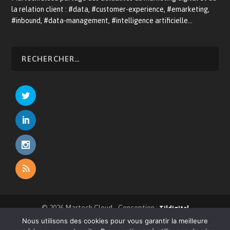
la relation client : #data, #customer-experience, #emarketing,
#inbound, #data-management, #intelligence artificielle…
© 2026 Martech.Cloud - Conception :
Tildigital
Nous utilisons des cookies pour vous garantir la meilleure
À propos
CRM
E-commerce
Relation client