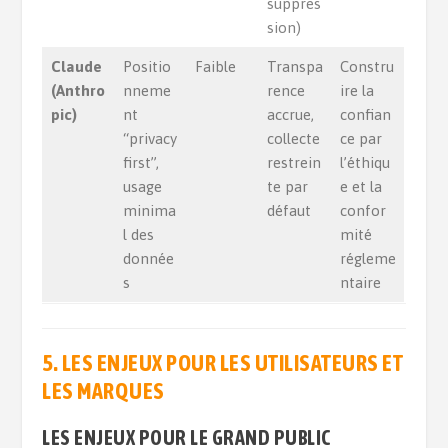
suppres
sion)
Claude
Positio
Faible
Transpa
Constru
(Anthro
nneme
rence
ire la
pic)
nt
accrue,
confian
“privacy
collecte
ce par
first”,
restrein
l’éthiqu
usage
te par
e et la
minima
défaut
confor
l des
mité
donnée
régleme
s
ntaire
5.
LES ENJEUX POUR LES UTILISATEURS ET
LES MARQUES
LES ENJEUX POUR LE GRAND PUBLIC