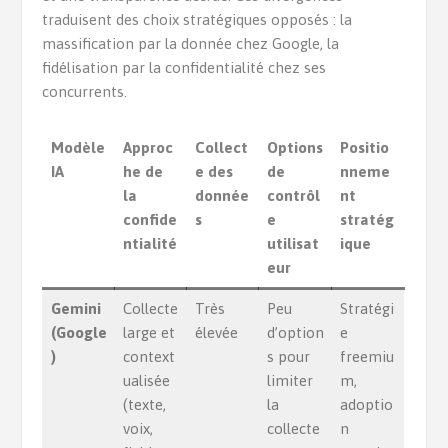
traduisent des choix stratégiques opposés : la
massification par la donnée chez Google, la
fidélisation par la confidentialité chez ses
concurrents.
Modèle
Approc
Collect
Options
Positio
IA
he de
e des
de
nneme
la
donnée
contrôl
nt
confide
s
e
stratég
ntialité
utilisat
ique
eur
Gemini
Collecte
Très
Peu
Stratégi
(Google
large et
élevée
d’option
e
)
context
s pour
freemiu
ualisée
limiter
m,
(texte,
la
adoptio
voix,
collecte
n