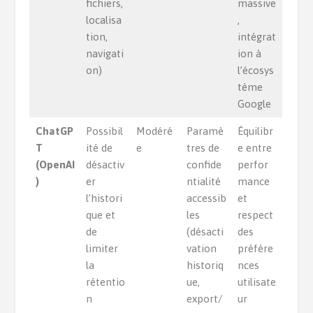
fichiers,
massive
localisa
,
tion,
intégrat
navigati
ion à
on)
l’écosys
tème
Google
ChatGP
Possibil
Modéré
Paramè
Équilibr
T
ité de
e
tres de
e entre
(OpenAI
désactiv
confide
perfor
)
er
ntialité
mance
l’histori
accessib
et
que et
les
respect
de
(désacti
des
limiter
vation
préfére
la
historiq
nces
rétentio
ue,
utilisate
n
export/
ur