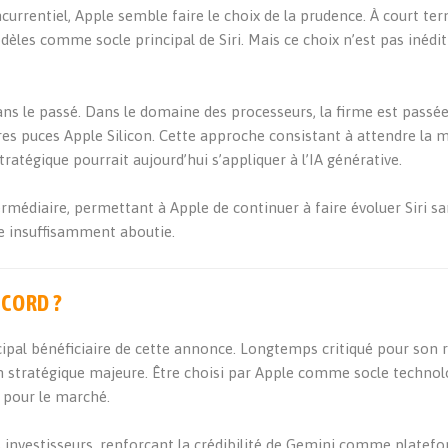
rrentiel, Apple semble faire le choix de la prudence. À court ter
èles comme socle principal de Siri. Mais ce choix n’est pas inédi
ans le passé. Dans le domaine des processeurs, la firme est passé
es puces Apple Silicon. Cette approche consistant à attendre la m
ratégique pourrait aujourd’hui s’appliquer à l’IA générative.
termédiaire, permettant à Apple de continuer à faire évoluer Siri s
ée insuffisamment aboutie.
CORD ?
ipal bénéficiaire de cette annonce. Longtemps critiqué pour son 
on stratégique majeure. Être choisi par Apple comme socle techno
 pour le marché.
les investisseurs, renforçant la crédibilité de Gemini comme platef