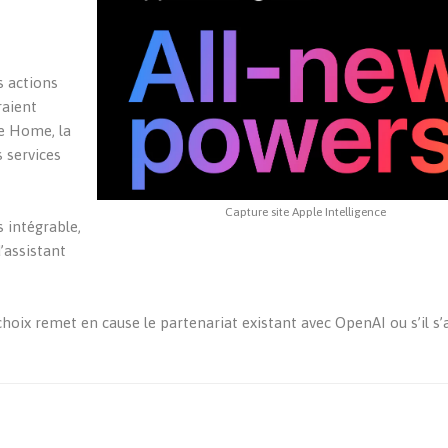
s actions
aient
e Home, la
s services
Capture site Apple Intelligence
 intégrable,
’assistant
oix remet en cause le partenariat existant avec OpenAI ou s’il s’a