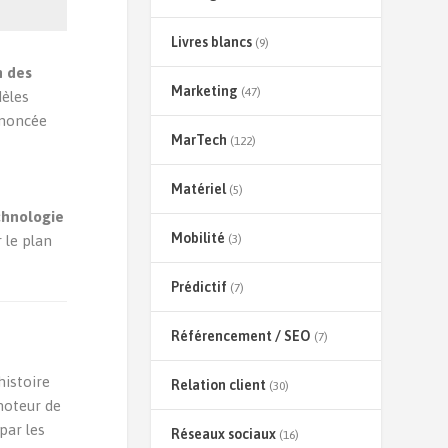
Livres blancs
(9)
n des
Marketing
(47)
dèles
nnoncée
MarTech
(122)
Matériel
(5)
chnologie
Mobilité
 le plan
(3)
Prédictif
(7)
Référencement / SEO
(7)
histoire
Relation client
(30)
moteur de
par les
Réseaux sociaux
(16)