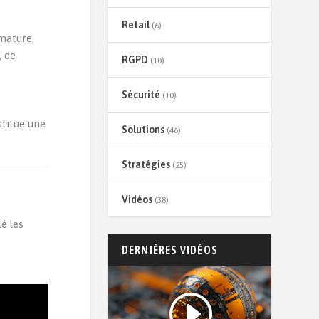
Retail
(6)
mature,
, de
RGPD
(10)
.
Sécurité
(10)
stitue une
Solutions
(46)
Stratégies
(25)
Vidéos
(38)
é les
DERNIÈRES VIDÉOS