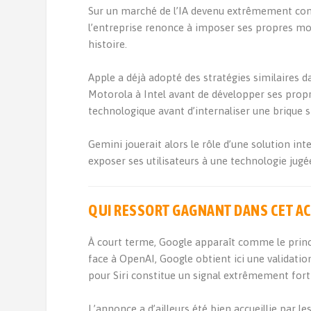
Sur un marché de l’IA devenu extrêmement concu
l’entreprise renonce à imposer ses propres mod
histoire.
Apple a déjà adopté des stratégies similaires d
Motorola à Intel avant de développer ses propr
technologique avant d’internaliser une brique st
Gemini jouerait alors le rôle d’une solution in
exposer ses utilisateurs à une technologie jug
QUI RESSORT GAGNANT DANS CET AC
À court terme, Google apparaît comme le princ
face à OpenAI, Google obtient ici une validati
pour Siri constitue un signal extrêmement fort
L’annonce a d’ailleurs été bien accueillie par 