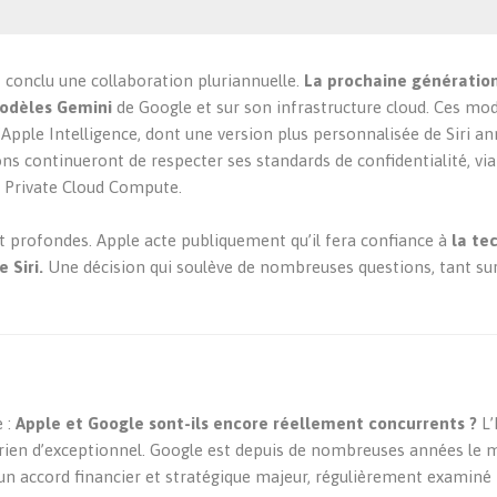
 conclu une collaboration
pluriannuelle.
La prochaine génératio
modèles Gemini
de Google et sur son infrastructure cloud. Ces mo
’Apple Intelligence, dont une version plus personnalisée de Siri a
ns continueront de respecter ses standards de confidentialité, via
ure Private Cloud Compute.
nt profondes. Apple acte publiquement qu’il fera confiance à
la te
 Siri.
Une décision qui soulève de nombreuses questions, tant sur
e :
Apple et Google sont-ils encore réellement concurrents ?
L’
 rien d’exceptionnel. Google est depuis de nombreuses années le 
’un accord financier et stratégique majeur, régulièrement examiné 