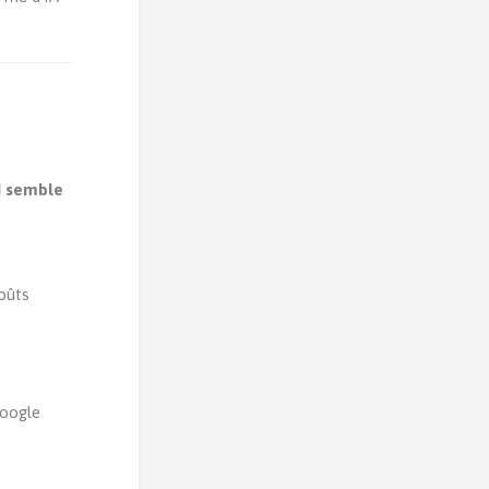
I semble
coûts
Google