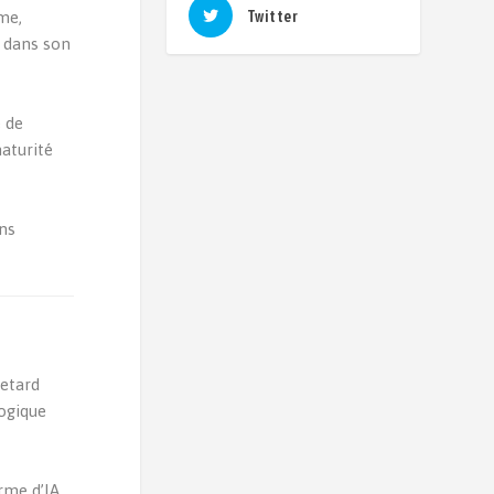
me,
Twitter
t dans son
e de
aturité
ans
retard
logique
orme d’IA