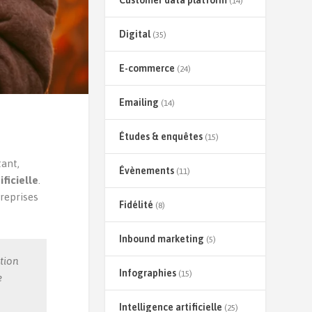
Customer data platform
(14)
Digital
(35)
E-commerce
(24)
Emailing
(14)
Études & enquêtes
(15)
tant,
Évènements
(11)
ficielle
.
treprises
Fidélité
(8)
Inbound marketing
(5)
tion
Infographies
(15)
e
Intelligence artificielle
(25)