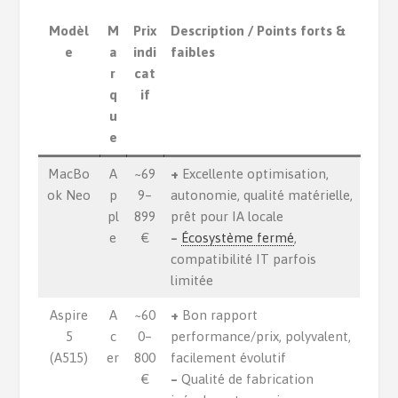
Modèl
M
Prix
Description / Points forts &
e
a
indi
faibles
r
cat
q
if
u
e
MacBo
A
~69
+
Excellente optimisation,
ok Neo
p
9–
autonomie, qualité matérielle,
pl
899
prêt pour IA locale
e
€
–
Écosystème fermé
,
compatibilité IT parfois
limitée
Aspire
A
~60
+
Bon rapport
5
c
0–
performance/prix, polyvalent,
(A515)
er
800
facilement évolutif
€
–
Qualité de fabrication