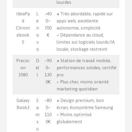
lourdes
IdeaPa
L
~40
+
Très abordable, rapide sur
d
e
0–
apps web, excellente
Chrom
n
700
autonomie, simplicité
ebook
o
€
–
Dépendance au cloud,
5
v
limites sur logiciels lourds/IA
o
locale, stockage restreint
Precisi
D
~90
+
Station de travail mobile,
on
el
0–
performances solides, certifié
3580
l
130
pro
0€
–
Plus cher, moins orienté
marketing quotidien
Galaxy
S
~80
+
Design premium, bon
Book3
a
0–
écran, écosystème Samsung
m
110
–
Moins optimisé
s
0€
globalement
u