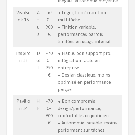
inégale, autonomie moyenne
VivoBo
A
~65
+
Léger, bon écran, bon
ok 15
s
0–
multitâche
u
900
–
Finition variable,
s
€
performances parfois
limitées en usage intensif
Inspiro
D
~70
+
Fiable, bon support pro,
n 15
el
0–
intégration facile en
l
950
entreprise
€
–
Design classique, moins
optimisé en performance
perçue
Pavilio
H
~70
+
Bon compromis
n 14
P
0–
design/performance,
900
confortable au quotidien
€
–
Autonomie variable, moins
performant sur tâches