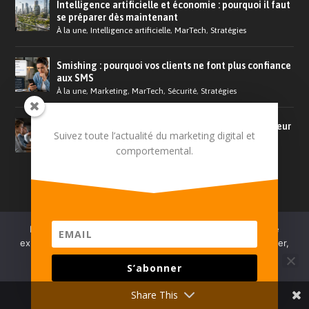
Intelligence artificielle et économie : pourquoi il faut
se préparer dès maintenant
À la une
,
Intelligence artificielle
,
MarTech
,
Stratégies
Smishing : pourquoi vos clients ne font plus confiance
aux SMS
À la une
,
Marketing
,
MarTech
,
Sécurité
,
Stratégies
Email builders et intelligence artificielle : de l’éditeur
Suivez toute l’actualité du marketing digital et
glisser-déposer à la plateforme industrielle de
comportemental.
production des campagnes
À la une
,
Emailing
,
Marketing
,
MarTech
Nous utilisons des cookies pour vous garantir la meilleure
LES PLUS LUS
expérience sur notre site. Pour continuez à utiliser ce dernier,
vous pouvez :
Entretien avec Christophe Alves, CEO de Scal-
S’abonner
e Marketing Cloud
ACCEPTER
REFUSER
VIE PRIVÉE
Share This