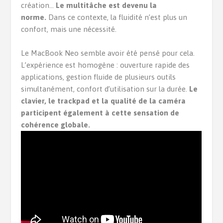
création…
Le multitâche est devenu la
norme.
Dans ce contexte, la fluidité n’est plus un
confort, mais une nécessité.
Le MacBook Neo semble avoir été pensé pour cela.
L’expérience est homogène : ouverture rapide des
applications, gestion fluide de plusieurs outils
simultanément, confort d’utilisation sur la durée.
Le
clavier, le trackpad et la qualité de la caméra
participent également à cette sensation de
cohérence globale.