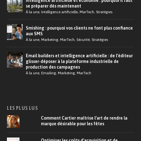
Intelligence artificielle et économie : pourquoi il faut
se préparer dès maintenant
À la une
,
Intelligence artificielle
,
MarTech
,
Stratégies
Smishing : pourquoi vos clients ne font plus confiance
aux SMS
À la une
,
Marketing
,
MarTech
,
Sécurité
,
Stratégies
Email builders et intelligence artificielle : de l’éditeur
glisser-déposer à la plateforme industrielle de
production des campagnes
À la une
,
Emailing
,
Marketing
,
MarTech
LES PLUS LUS
Comment Cartier maîtrise l’art de rendre la
marque désirable pour les fêtes
Optimiser les coûts d’acquisition et de