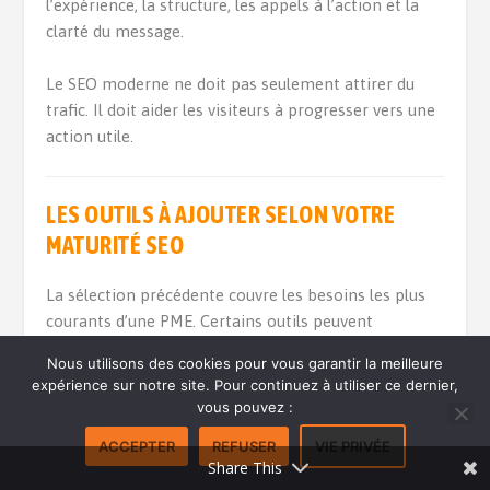
l’expérience, la structure, les appels à l’action et la
clarté du message.
Le SEO moderne ne doit pas seulement attirer du
trafic. Il doit aider les visiteurs à progresser vers une
action utile.
LES OUTILS À AJOUTER SELON VOTRE
MATURITÉ SEO
La sélection précédente couvre les besoins les plus
courants d’une PME. Certains outils peuvent
cependant compléter la boîte à outils selon le
Nous utilisons des cookies pour vous garantir la meilleure
contexte. Looker Studio permet de créer des
expérience sur notre site. Pour continuez à utiliser ce dernier,
tableaux de bord SEO personnalisés à partir de
vous pouvez :
Search Console, GA4 et d’autres sources. Majestic
ACCEPTER
REFUSER
VIE PRIVÉE
reste intéressant pour une analyse très orientée
Share This
backlinks. Botify ou Oncrawl peuvent être pertinents