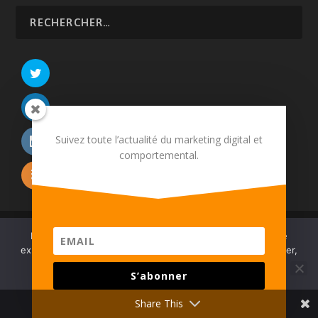
Suivez toute l’actualité du marketing digital et
comportemental.
© 2026 Martech.Cloud - Conception :
Tildigital
Nous utilisons des cookies pour vous garantir la meilleure
expérience sur notre site. Pour continuez à utiliser ce dernier,
À propos
CRM
E-commerce
Relation client
vous pouvez :
Devenir annonceur
Mentions légales
Contact
S’abonner
ACCEPTER
REFUSER
VIE PRIVÉE
Share This