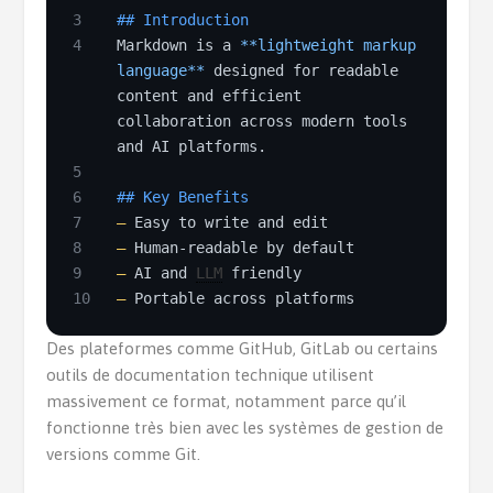
3
## Introduction
4
Markdown is a
**lightweight markup
language**
designed for readable
content and efficient
collaboration across modern tools
and AI platforms.
5
6
## Key Benefits
7
–
Easy to write and edit
8
–
Human-readable by default
9
–
AI and
LLM
friendly
10
–
Portable across platforms
Des plateformes comme GitHub, GitLab ou certains
outils de documentation technique utilisent
massivement ce format, notamment parce qu’il
fonctionne très bien avec les systèmes de gestion de
versions comme Git.