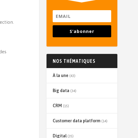
ection.
S’abonner
e
 des
NOS THÉMATIQUES
À la une
(43)
Big data
(34)
CRM
(15)
Customer data platform
(14)
Digital
(35)