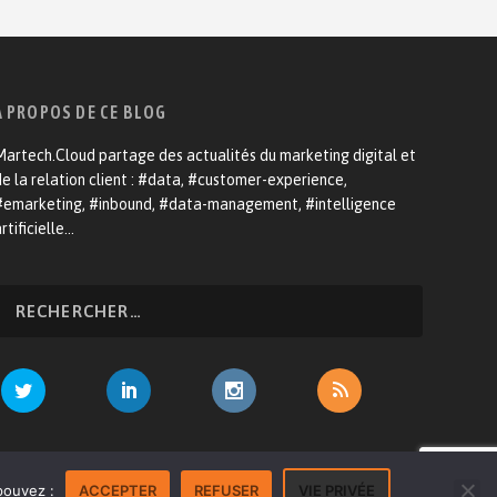
A PROPOS DE CE BLOG
artech.Cloud partage des actualités du marketing digital et
e la relation client : #data, #customer-experience,
#emarketing, #inbound, #data-management, #intelligence
rtificielle…
venir annonceur
Mentions légales
Contact
pouvez :
ACCEPTER
REFUSER
VIE PRIVÉE