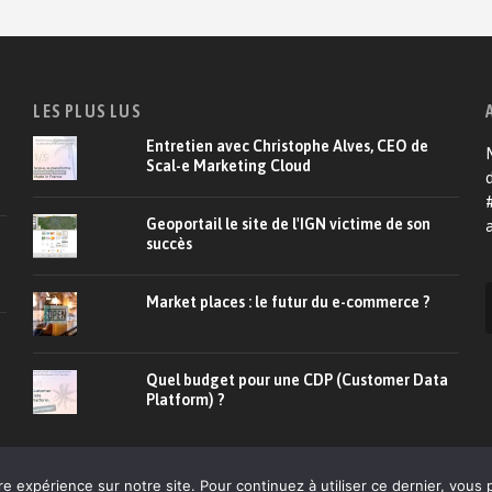
LES PLUS LUS
Entretien avec Christophe Alves, CEO de
M
Scal-e Marketing Cloud
d
Geoportail le site de l'IGN victime de son
a
succès
Market places : le futur du e-commerce ?
Quel budget pour une CDP (Customer Data
Platform) ?
À propos
CRM
E-commerce
Relation client
De
re expérience sur notre site. Pour continuez à utiliser ce dernier, vous 