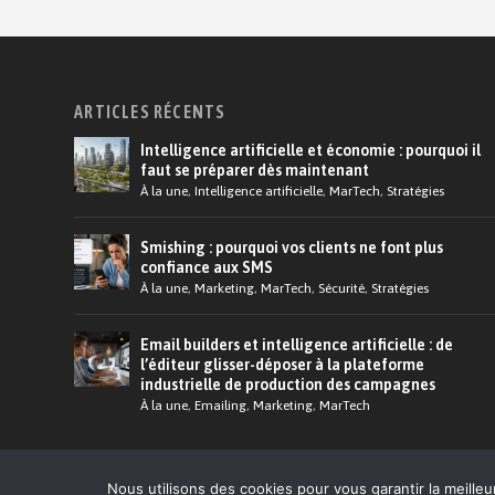
ARTICLES RÉCENTS
Intelligence artificielle et économie : pourquoi il
faut se préparer dès maintenant
À la une
,
Intelligence artificielle
,
MarTech
,
Stratégies
Smishing : pourquoi vos clients ne font plus
confiance aux SMS
À la une
,
Marketing
,
MarTech
,
Sécurité
,
Stratégies
Email builders et intelligence artificielle : de
l’éditeur glisser-déposer à la plateforme
industrielle de production des campagnes
À la une
,
Emailing
,
Marketing
,
MarTech
© 2026 Martech.Cloud - Conception :
Tildigital
Nous utilisons des cookies pour vous garantir la meilleu