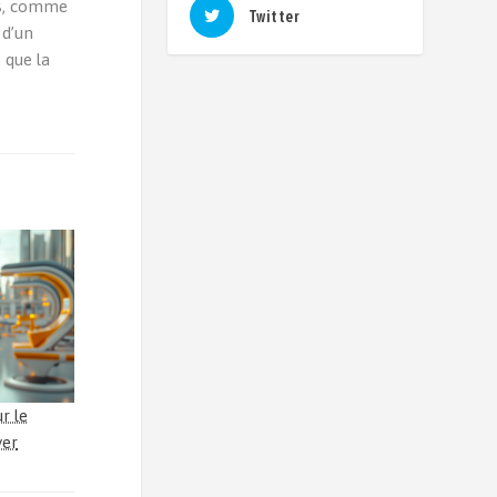
ils, comme
Twitter
 d’un
 que la
r le
yer