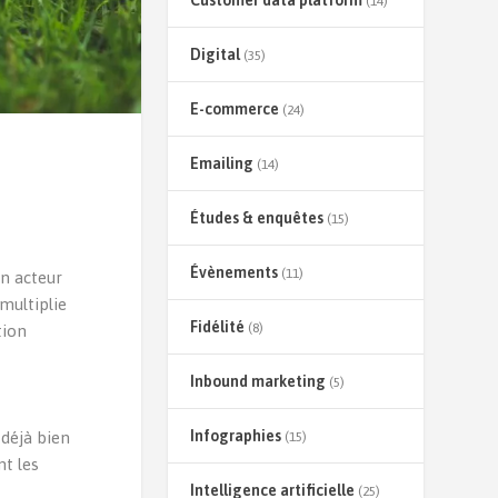
Customer data platform
(14)
Digital
(35)
E-commerce
(24)
Emailing
(14)
Études & enquêtes
(15)
Évènements
(11)
un acteur
multiplie
Fidélité
(8)
tion
Inbound marketing
(5)
Infographies
 déjà bien
(15)
nt les
Intelligence artificielle
(25)