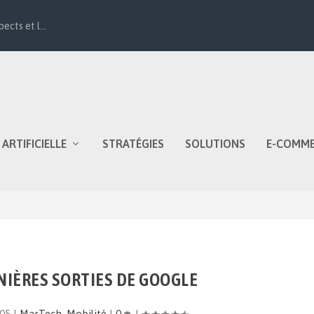
ects et l...
 ARTIFICIELLE
STRATÉGIES
SOLUTIONS
E-COMM
NIÈRES SORTIES DE GOOGLE
05
|
MarTech
,
Mobilité
|
0
|