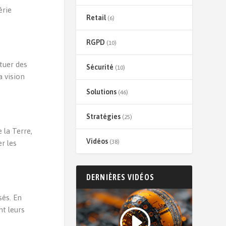
érie
Retail
(6)
RGPD
(10)
tuer des
Sécurité
(10)
a vision
Solutions
(46)
Stratégies
(25)
 la Terre,
Vidéos
(38)
er les
DERNIÈRES VIDÉOS
sés. En
nt leurs