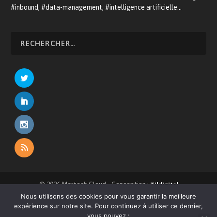
#inbound, #data-management, #intelligence artificielle…
© 2026 Martech.Cloud - Conception :
Tildigital
Nous utilisons des cookies pour vous garantir la meilleure
À propos
CRM
E-commerce
Relation client
expérience sur notre site. Pour continuez à utiliser ce dernier,
Devenir annonceur
Mentions légales
Contact
vous pouvez :