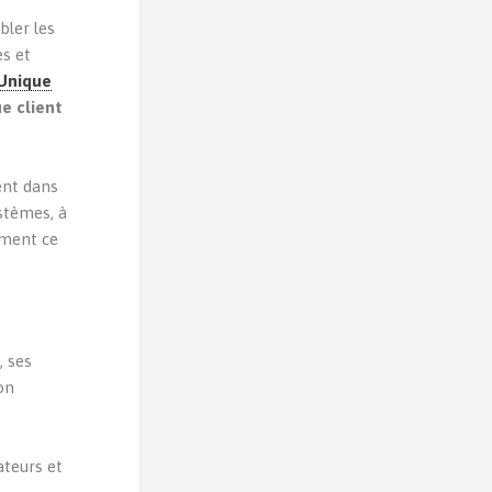
ler les
s et
 Unique
ue client
ent dans
ystèmes, à
tement ce
, ses
on
ateurs et