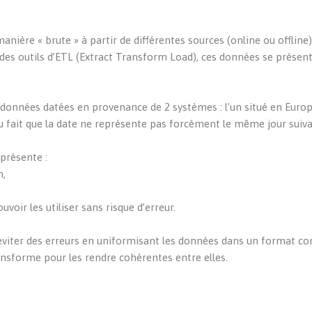
nière « brute » à partir de différentes sources (online ou offline)
à des outils d’ETL (Extract Transform Load), ces données se présen
onnées datées en provenance de 2 systèmes : l’un situé en Europe
au fait que la date ne représente pas forcément le même jour suiva
présente :
n,
voir les utiliser sans risque d’erreur.
viter des erreurs en uniformisant les données dans un format c
nsforme pour les rendre cohérentes entre elles.