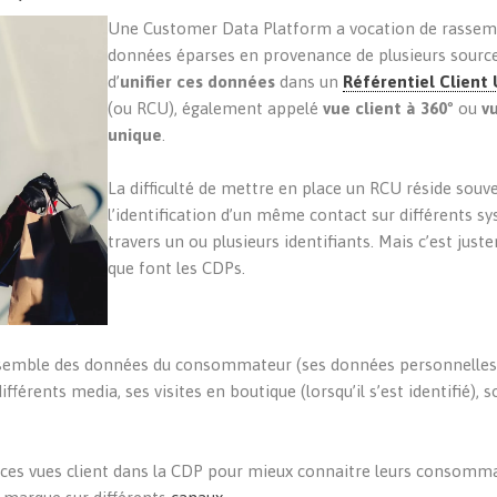
Une Customer Data Platform a vocation de rassemb
données éparses en provenance de plusieurs source
d’
unifier ces données
dans un
Référentiel Client
(ou RCU), également appelé
vue client à 360
° ou
v
unique
.
La difficulté de mettre en place un RCU réside souv
l’identification d’un même contact sur différents s
travers un ou plusieurs identifiants. Mais c’est jus
que font les CDPs.
ensemble des données du consommateur (ses données personnelles
érents media, ses visites en boutique (lorsqu’il s’est identifié), s
r ces vues client dans la CDP pour mieux connaitre leurs consomm