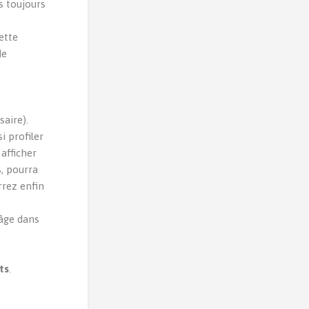
s toujours
ette
de
t
aire).
si profiler
afficher
, pourra
rrez enfin
 âge dans
ts
.