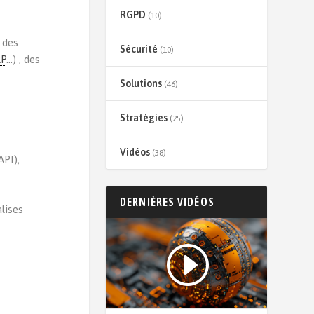
RGPD
(10)
, des
Sécurité
(10)
RP
…) , des
Solutions
(46)
Stratégies
(25)
Vidéos
(38)
API),
DERNIÈRES VIDÉOS
lises