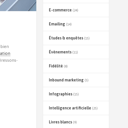
E-commerce
(24)
Emailing
(14)
r
Études & enquêtes
(15)
 bien
Évènements
(11)
lation
téressons-
Fidélité
(8)
Inbound marketing
(5)
Infographies
(15)
Intelligence artificielle
(25)
Livres blancs
(9)