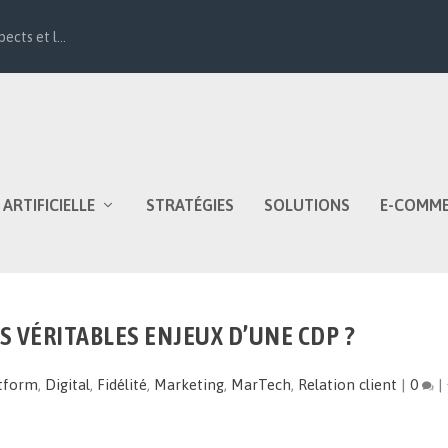
ects et l...
 ARTIFICIELLE
STRATÉGIES
SOLUTIONS
E-COMM
S VÉRITABLES ENJEUX D’UNE CDP ?
tform
,
Digital
,
Fidélité
,
Marketing
,
MarTech
,
Relation client
|
0
|