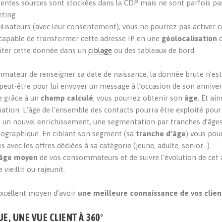
rentes sources sont stockées dans la CDP mais ne sont parfois pa
ting.
ilisateurs (avec leur consentement), vous ne pourrez pas activer c
s capable de transformer cette adresse IP en une
géolocalisation
loiter cette donnée dans un
ciblage
ou des tableaux de bord.
teur de renseigner sa date de naissance, la donnée brute n’es
eut-être pour lui envoyer un message à l’occasion de son annivers
e grâce à un
champ calculé
, vous pourrez obtenir son
âge
. Et ain
ation. L’âge de l’ensemble des contacts pourra être exploité pour 
t, un nouvel enrichissement, une segmentation par tranches d’âges
graphique. En ciblant son segment (sa
tranche d’âge
) vous pou
avec les offres dédiées à sa catégorie (jeune, adulte, senior…).
âge moyen
de vos consommateurs et de suivre l’évolution de cet
vieillit ou rajeunit.
excellent moyen d’avoir
une meilleure connaissance de vos clien
E, UNE VUE CLIENT À 360°