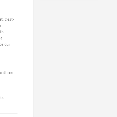
ût
, c’est-
x
ils
ne
 ce qui
gorithme
ts