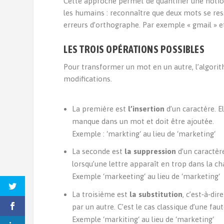
Cette approche permet de quantifier une notion
les humains : reconnaître que deux mots se re
erreurs d’orthographe. Par exemple « gmail » e
LES TROIS OPÉRATIONS POSSIBLES
Pour transformer un mot en un autre, l’algorit
modifications.
La première est
l’insertion
d’un caractère. E
manque dans un mot et doit être ajoutée.
Exemple : ‘
markting
‘ au lieu de ‘
marketing
‘
La seconde est
la suppression
d’un caractèr
lorsqu’une lettre apparaît en trop dans la ch
Exemple ‘
markeeting
‘ au lieu de ‘
marketing
‘
La troisième est
la substitution
, c’est‑à‑di
par un autre. C’est le cas classique d’une fau
Exemple ‘
markiting
‘ au lieu de ‘
marketing
‘