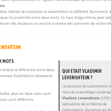
ein
.
deux chaînes de caractères se ressemblent ou diffèrent
. Autrement di
valuer la proximité entre deux mots. Ce type d’algorithme peut aid
étecter des doublons ou encore à rendre des systèmes de recherch
VENSHTEIN
X MOTS
 évalue la différence entre deux
QUI ÉTAIT VLADIMIR
inimal d’opérations nécessaires
LEVENSHTEIN ?
La distance de Levenshtein d
nom au scientifique soviétiq
faible, plus les deux mots sont
Vladimir Levenshtein
(1935–
s mots sont différents.
spécialiste de la
théorie de
l’information
, discipline qui é