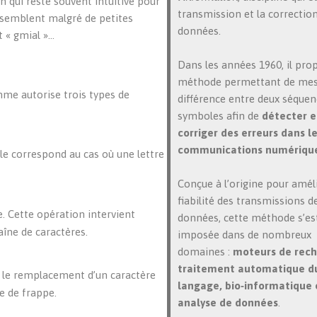
 qui reste souvent intuitive pour
transmission et la correctio
ssemblent malgré de petites
données.
t « gmial »…
Dans les années 1960, il pro
méthode permettant de mes
hme autorise trois types de
différence entre deux séquen
symboles afin de
détecter e
corriger des erreurs dans l
communications numériqu
lle correspond au cas où une lettre
Conçue à l’origine pour améli
fiabilité des transmissions d
e. Cette opération intervient
données, cette méthode s’es
aîne de caractères.
imposée dans de nombreux
domaines :
moteurs de rech
traitement automatique d
re le remplacement d’un caractère
langage, bio‑informatique 
te de frappe.
analyse de données
.