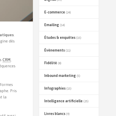
E-commerce
(24)
Emailing
(14)
atiques
.
Études & enquêtes
(15)
agine dès
Évènements
(11)
es
CRM
,
Fidélité
(8)
séquences
Inbound marketing
(5)
s formes
Infographies
(15)
aphe. Pris
t la
Intelligence artificielle
(25)
Livres blancs
(9)
util aussi