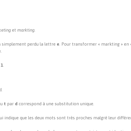
eting
et
markting
.
a simplement perdu la lettre
e
. Pour transformer « markting » en 
.
 1
.
d
.
du
t
par
d
correspond à une substitution unique.
qui indique que les deux mots sont très proches malgré leur différe