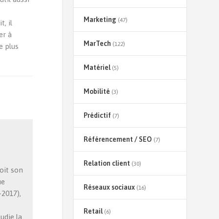
Marketing
(47)
t, il
er à
MarTech
(122)
e plus
Matériel
(5)
Mobilité
(3)
Prédictif
(7)
Référencement / SEO
(7)
Relation client
(30)
oit son
ue
Réseaux sociaux
(16)
2017),
Retail
(6)
tudie la