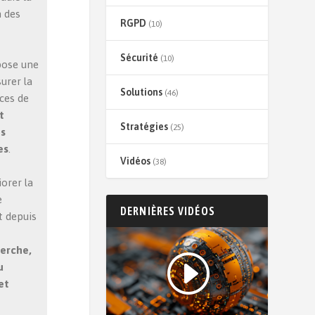
n des
RGPD
(10)
Sécurité
(10)
pose une
urer la
Solutions
(46)
ces de
t
Stratégies
(25)
es
es
.
Vidéos
(38)
orer la
e
DERNIÈRES VIDÉOS
t depuis
erche,
u
et