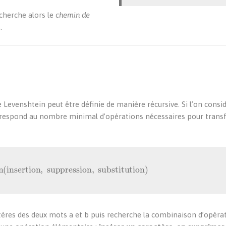
cherche alors le
chemin de
.
 Levenshtein peut être définie de manière récursive. Si l’on consi
orrespond au nombre minimal d’opérations nécessaires pour tran
(
insertion
,
suppression
,
substitution
)
ères des deux mots a et b puis recherche la combinaison d’opérat