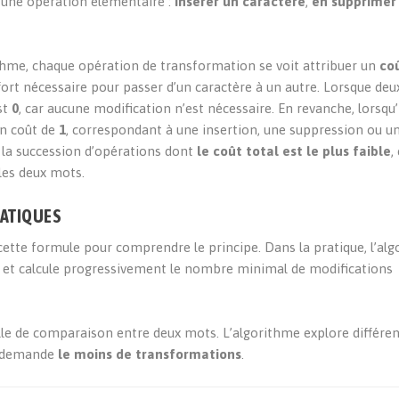
 une opération élémentaire :
insérer un caractère
,
en supprimer
hme, chaque opération de transformation se voit attribuer un
co
fort nécessaire pour passer d’un caractère à un autre. Lorsque deu
st
0
, car aucune modification n’est nécessaire. En revanche, lorsqu’
un coût de
1
, correspondant à une insertion, une suppression ou u
er la succession d’opérations dont
le coût total est le plus faible
,
les deux mots.
MATIQUES
 cette formule pour comprendre le principe. Dans la pratique, l’al
e et calcule progressivement le nombre minimal de modifications
e de comparaison entre deux mots. L’algorithme explore différen
ui demande
le moins de transformations
.