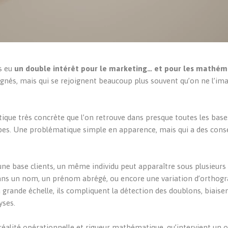
rs eu
un double intérêt pour le marketing… et pour les mathém
ignés, mais qui se rejoignent beaucoup plus souvent qu’on ne l’im
tique très concrète que l’on retrouve dans presque toutes les bas
uipes. Une problématique simple en apparence, mais qui a des con
ne base clients, un même individu peut apparaître sous plusieur
dans un nom, un prénom abrégé, ou encore une variation d’orthogr
grande échelle, ils compliquent la détection des doublons, biaisen
yses.
 réalité opérationnelle et rigueur mathématique, qu’intervient un o