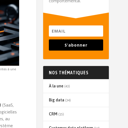
comportemental.
S’abonner
antes à une
NOS THÉMATIQUES
À la une
(43)
Big data
(34)
d
(SaaS,
gicielles
CRM
(15)
es, au
système