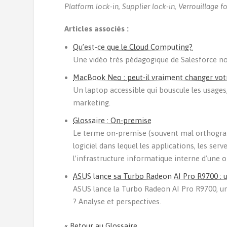
Platform lock-in, Supplier lock-in, Verrouillage 
Articles associés :
Qu’est-ce que le Cloud Computing?
Une vidéo très pédagogique de Salesforce no
MacBook Neo : peut-il vraiment changer votre
Un laptop accessible qui bouscule les usages
marketing.
Glossaire : On-premise
Le terme on-premise (souvent mal orthogra
logiciel dans lequel les applications, les ser
l’infrastructure informatique interne d’une o
ASUS lance sa Turbo Radeon AI Pro R9700 : un
ASUS lance la Turbo Radeon AI Pro R9700, un
? Analyse et perspectives.
« Retour au Glossaire