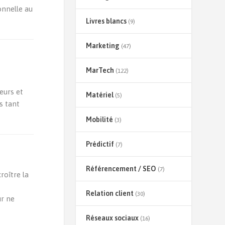
onnelle au
Livres blancs
(9)
Marketing
(47)
MarTech
(122)
eurs et
Matériel
(5)
s tant
Mobilité
(3)
Prédictif
(7)
Référencement / SEO
(7)
roître la
e
Relation client
(30)
ur ne
Réseaux sociaux
(16)