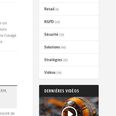
Retail
(6)
RGPD
(10)
e un
eurs
Sécurité
(10)
re l’usage
x.
Solutions
(46)
Stratégies
(25)
Vidéos
(38)
CRM,
DERNIÈRES VIDÉOS
essité de