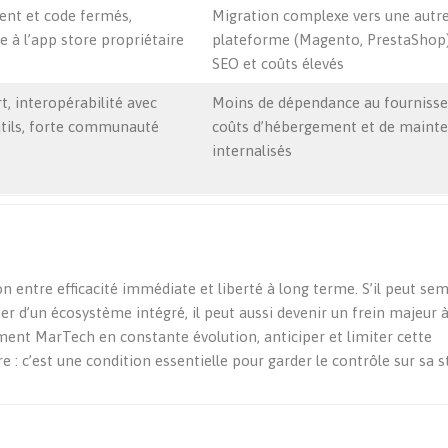
nt et code fermés,
Migration complexe vers une autr
 à l’app store propriétaire
plateforme (Magento, PrestaShop)
SEO et coûts élevés
t, interopérabilité avec
Moins de dépendance au fournisse
utils, forte communauté
coûts d’hébergement et de maint
internalisés
on entre efficacité immédiate et liberté à long terme. S’il peut se
er d’un écosystème intégré, il peut aussi devenir un frein majeur à
ement MarTech en constante évolution, anticiper et limiter cette
: c’est une condition essentielle pour garder le contrôle sur sa s