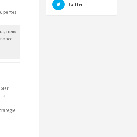
e
Twitter
, pertes
ur, mais
enance
mbler
 la
tratégie