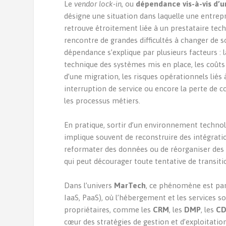
Le
vendor lock-in
, ou
dépendance vis-à-vis d’u
désigne une situation dans laquelle une entrepr
retrouve étroitement liée à un prestataire tec
rencontre de grandes difficultés à changer de s
dépendance s’explique par plusieurs facteurs : 
technique des systèmes mis en place, les coûts
d’une migration, les risques opérationnels liés 
interruption de service ou encore la perte de c
les processus métiers.
En pratique, sortir d’un environnement techno
implique souvent de reconstruire des intégrati
reformater des données ou de réorganiser des 
qui peut décourager toute tentative de transiti
Dans l’univers
MarTech
, ce phénomène est part
IaaS, PaaS), où l’hébergement et les services so
propriétaires, comme les
CRM
, les
DMP
, les
C
cœur des stratégies de gestion et d’exploitati