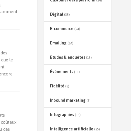
Customer data platform
(14)
,
notamment
Digital
(35)
E-commerce
(24)
Emailing
(14)
 des
Études & enquêtes
(15)
 que le
ent
Évènements
(11)
 encore
Fidélité
(8)
Inbound marketing
(5)
Infographies
ats
(15)
t coûteux
u des
Intelligence artificielle
(25)