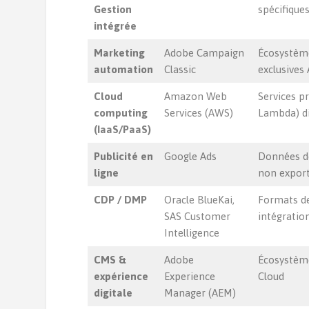
Gestion
spécifique
intégrée
Marketing
Adobe Campaign
Écosystème
automation
Classic
exclusives
Cloud
Amazon Web
Services p
computing
Services (AWS)
Lambda) di
(IaaS/PaaS)
Publicité en
Google Ads
Données de
ligne
non export
CDP / DMP
Oracle BlueKai,
Formats d
SAS Customer
intégration
Intelligence
CMS &
Adobe
Écosystèm
expérience
Experience
Cloud
digitale
Manager (AEM)