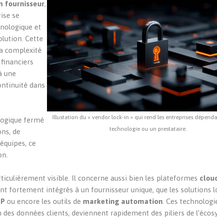
n fournisseur
,
ise se
hnologique et
olution. Cette
la complexité
 financiers
à une
ontinuité dans
Illustation du « vendor lock-in » qui rend les entreprises dépend
logique fermé
technologie ou un prestataire.
ons, de
équipes, ce
on.
iculièrement visible. Il concerne aussi bien les plateformes
clou
nt fortement intégrés à un fournisseur unique, que les solutions lo
DP
ou encore les outils de
marketing automation
. Ces technologi
on des données clients, deviennent rapidement des piliers de l’éco