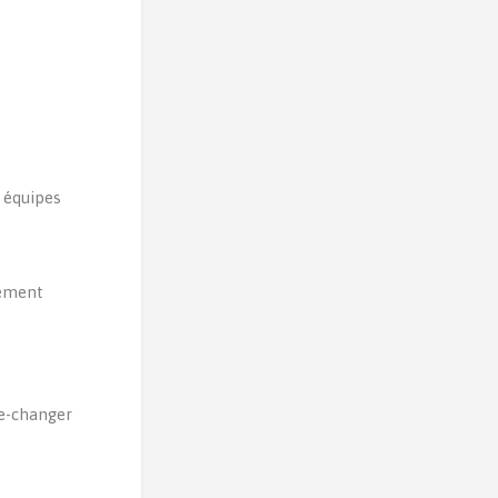
s équipes
iement
me-changer