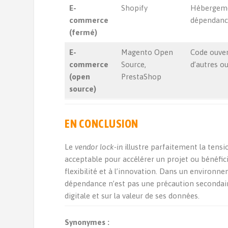
E-
Shopify
Hébergeme
commerce
dépendance
(fermé)
E-
Magento Open
Code ouver
commerce
Source,
d’autres o
(open
PrestaShop
source)
EN CONCLUSION
Le
vendor lock-in
illustre parfaitement la tensi
acceptable pour accélérer un projet ou bénéfici
flexibilité et à l’innovation. Dans un environn
dépendance n’est pas une précaution secondaire 
digitale et sur la valeur de ses données.
Synonymes :