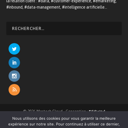
la relation client : #data, #customer-experience, #emarketing,
#inbound, #data-management, #intelligence artificielle…
© 2026 Martech.Cloud - Conception :
Tildigital
Nous utilisons des cookies pour vous garantir la meilleure
À propos
CRM
E-commerce
Relation client
expérience sur notre site. Pour continuez à utiliser ce dernier,
Devenir annonceur
Mentions légales
Contact