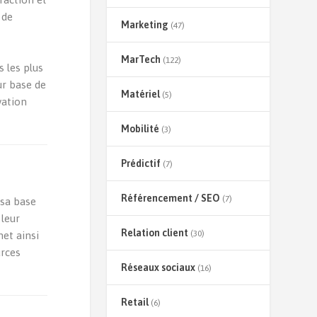
 de
Marketing
(47)
MarTech
(122)
s les plus
ur base de
Matériel
(5)
vation
Mobilité
(3)
Prédictif
(7)
Référencement / SEO
(7)
 sa base
 leur
Relation client
(30)
et ainsi
urces
Réseaux sociaux
(16)
Retail
(6)