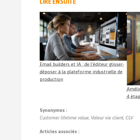
LIRE ENSUITE
Email builders et IA : de l’éditeur glisser-
déposer à la plateforme industrielle de
production
Améli
4 éta
Synonymes :
Customer lifetime value, Valeur vie client, CLV
Articles associés :