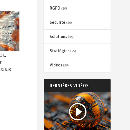
RGPD
(10)
Sécurité
(10)
Solutions
(46)
Stratégies
(25)
ch :
ce
Vidéos
(38)
keting
DERNIÈRES VIDÉOS