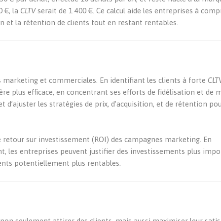
0 €, la
CLTV
serait de 1 400 €. Ce calcul aide les entreprises à com
n et la rétention de clients tout en restant rentables.
s marketing et commerciales. En identifiant les clients à forte
CLT
re plus efficace, en concentrant ses efforts de fidélisation et de 
 d’ajuster les stratégies de prix, d’acquisition, et de rétention po
e retour sur investissement (ROI) des campagnes marketing. En
t, les entreprises peuvent justifier des investissements plus imp
ents potentiellement plus rentables.
t non seulement attirer des clients, mais aussi maximiser leur satis