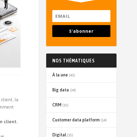
S’abonner
NOS THÉMATIQUES
À la une
(43)
Big data
(34)
lient, la
CRM
(15)
ramment
Customer data platform
(14)
n client.
Digital
(35)
ue