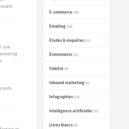
prendre
E-commerce
(24)
Emailing
(14)
Études & enquêtes
(15)
V
, une
marketing
Évènements
(11)
ur
Fidélité
(8)
Inbound marketing
(5)
ortants
Infographies
(15)
Intelligence artificielle
(25)
Livres blancs
(9)
faction et