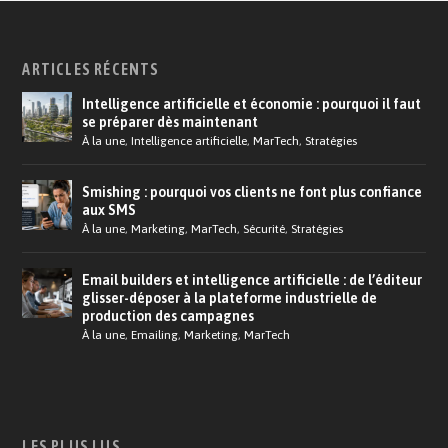
ARTICLES RÉCENTS
Intelligence artificielle et économie : pourquoi il faut
se préparer dès maintenant
À la une
,
Intelligence artificielle
,
MarTech
,
Stratégies
Smishing : pourquoi vos clients ne font plus confiance
aux SMS
À la une
,
Marketing
,
MarTech
,
Sécurité
,
Stratégies
Email builders et intelligence artificielle : de l’éditeur
glisser-déposer à la plateforme industrielle de
production des campagnes
À la une
,
Emailing
,
Marketing
,
MarTech
LES PLUS LUS