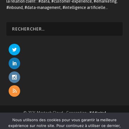
la relation client : #data, #customer-experience, #emarketing,
#inbound, #data-management, #intelligence artificielle…
© 2026 Martech.Cloud - Conception :
Tildigital
Nous utilisons des cookies pour vous garantir la meilleure
À propos
CRM
E-commerce
Relation client
expérience sur notre site. Pour continuez à utiliser ce dernier,
Devenir annonceur
Mentions légales
Contact