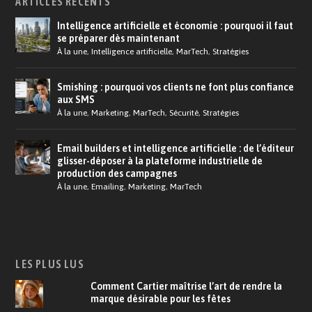
ARTICLES RÉCENTS
Intelligence artificielle et économie : pourquoi il faut
se préparer dès maintenant
À la une
,
Intelligence artificielle
,
MarTech
,
Stratégies
Smishing : pourquoi vos clients ne font plus confiance
aux SMS
À la une
,
Marketing
,
MarTech
,
Sécurité
,
Stratégies
Email builders et intelligence artificielle : de l’éditeur
glisser-déposer à la plateforme industrielle de
production des campagnes
À la une
,
Emailing
,
Marketing
,
MarTech
LES PLUS LUS
Comment Cartier maîtrise l’art de rendre la
marque désirable pour les fêtes