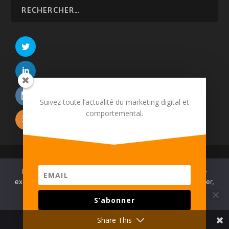
Suivez toute l’actualité du marketing digital et
comportemental.
© 2026 Martech.Cloud - Conception :
Tildigital
Nous utilisons des cookies pour vous garantir la meilleure
À propos
CRM
E-commerce
Relation client
expérience sur notre site. Pour continuez à utiliser ce dernier,
Devenir annonceur
Mentions légales
Contact
vous pouvez :
S’abonner
ACCEPTER
REFUSER
VIE PRIVÉE
Share This