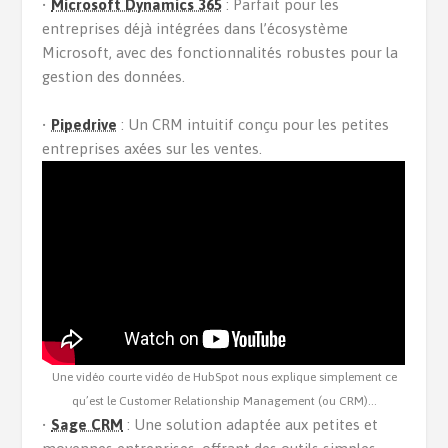
•
Microsoft Dynamics 365
: Parfait pour les
entreprises déjà intégrées dans l’écosystème
Microsoft, avec des fonctionnalités robustes pour la
gestion des données.
•
Pipedrive
: Un CRM intuitif conçu pour les petites
entreprises axées sur les ventes.
Une vidéo courte vidéo de HubSpot nous explique simplement ce
qu’est le Customer Relationship Management (ou CRM)…
•
Sage CRM
: Une solution adaptée aux petites et