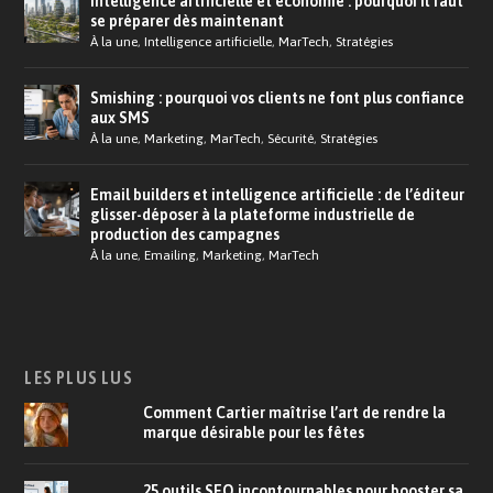
Intelligence artificielle et économie : pourquoi il faut
se préparer dès maintenant
À la une
,
Intelligence artificielle
,
MarTech
,
Stratégies
Smishing : pourquoi vos clients ne font plus confiance
aux SMS
À la une
,
Marketing
,
MarTech
,
Sécurité
,
Stratégies
Email builders et intelligence artificielle : de l’éditeur
glisser-déposer à la plateforme industrielle de
production des campagnes
À la une
,
Emailing
,
Marketing
,
MarTech
LES PLUS LUS
Comment Cartier maîtrise l’art de rendre la
marque désirable pour les fêtes
25 outils SEO incontournables pour booster sa