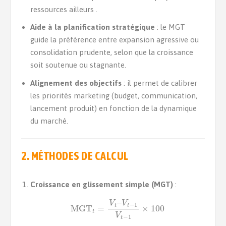
ressources ailleurs .
Aide à la planification stratégique
: le MGT
guide la préférence entre expansion agressive ou
consolidation prudente, selon que la croissance
soit soutenue ou stagnante.
Alignement des objectifs
: il permet de calibrer
les priorités marketing (budget, communication,
lancement produit) en fonction de la dynamique
du marché.
2. MÉTHODES DE CALCUL
Croissance en glissement simple (MGT)
:
MGT
t
=
V
t
–
V
t
−
1
V
t
−
1
×
100