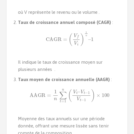
où V représente le revenu ou le volume .
Taux de croissance annuel composé (CAGR)
:
CAGR
=
(
V
f
V
i
)
1
n
–
1
Il indique le taux de croissance moyen sur
plusieurs années .
Taux moyen de croissance annuelle (AAGR)
:
AAGR
=
1
n
∑
t
=
1
n
(
V
t
–
V
t
−
1
V
t
−
1
)
×
100
Moyenne des taux annuels sur une période
donnée, offrant une mesure lissée sans tenir
compte de la composition .