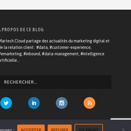
A PROPOS DE CE BLOG
artech.Cloud partage des actualités du marketing digital et
e la relation client : #data, #customer-experience,
#emarketing, #inbound, #data-management, #intelligence
rtificielle…
venir annonceur
Mentions légales
Contact
pouvez :
ACCEPTER
REFUSER
VIE PRIVÉE