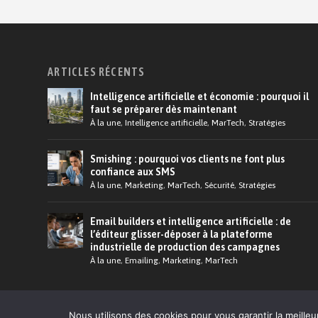
ARTICLES RÉCENTS
Intelligence artificielle et économie : pourquoi il
faut se préparer dès maintenant
À la une
,
Intelligence artificielle
,
MarTech
,
Stratégies
Smishing : pourquoi vos clients ne font plus
confiance aux SMS
À la une
,
Marketing
,
MarTech
,
Sécurité
,
Stratégies
Email builders et intelligence artificielle : de
l’éditeur glisser-déposer à la plateforme
industrielle de production des campagnes
À la une
,
Emailing
,
Marketing
,
MarTech
© 2026 Martech.Cloud - Conception :
Tildigital
Nous utilisons des cookies pour vous garantir la meilleu