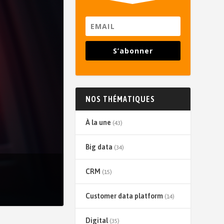
S’abonner
NOS THÉMATIQUES
À la une
(43)
Big data
(34)
CRM
(15)
Customer data platform
(14)
Digital
(35)