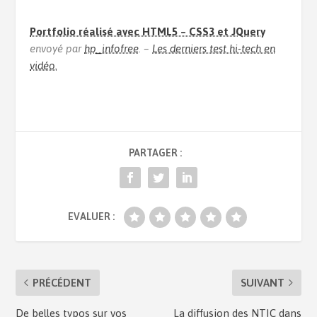
Portfolio réalisé avec HTML5 – CSS3 et JQuery
envoyé par
hp_infofree
. –
Les derniers test hi-tech en
vidéo.
PARTAGER :
EVALUER :
PRÉCÉDENT
SUIVANT
De belles typos sur vos
La diffusion des NTIC dans