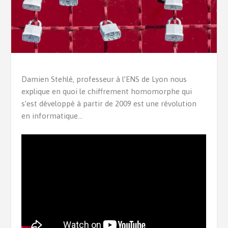
Damien Stehlé, professeur à l’ENS de Lyon nous
explique en quoi le chiffrement homomorphe qui
s’est développé à partir de 2009 est une révolution
en informatique…