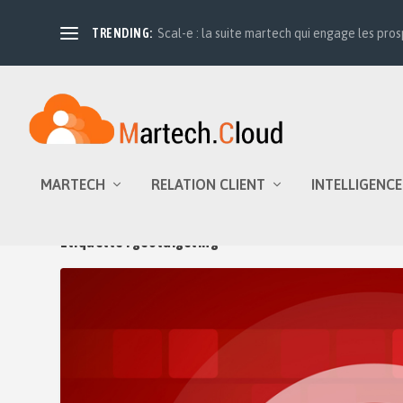
TRENDING:
Scal-e : la suite martech qui engage les prosp
MARTECH
RELATION CLIENT
INTELLIGENCE
Étiquette :
geotargeting