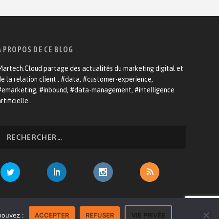
A PROPOS DE CE BLOG
artech.Cloud partage des actualités du marketing digital et
e la relation client : #data, #customer-experience,
#emarketing, #inbound, #data-management, #intelligence
rtificielle…
venir annonceur
Mentions légales
Contact
pouvez :
ACCEPTER
REFUSER
VIE PRIVÉE