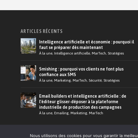
ARTICLES RÉCENTS
Intelligence artificielle et économie : pourquoi il
faut se préparer dès maintenant
À la une
,
Intelligence artificielle
,
MarTech
,
Stratégies
Smishing : pourquoi vos clients ne font plus
confiance aux SMS
À la une
,
Marketing
,
MarTech
,
Sécurité
,
Stratégies
Email builders et intelligence artificielle : de
l’éditeur glisser-déposer à la plateforme
industrielle de production des campagnes
À la une
,
Emailing
,
Marketing
,
MarTech
© 2026 Martech.Cloud - Conception :
Tildigital
Nous utilisons des cookies pour vous garantir la meilleu