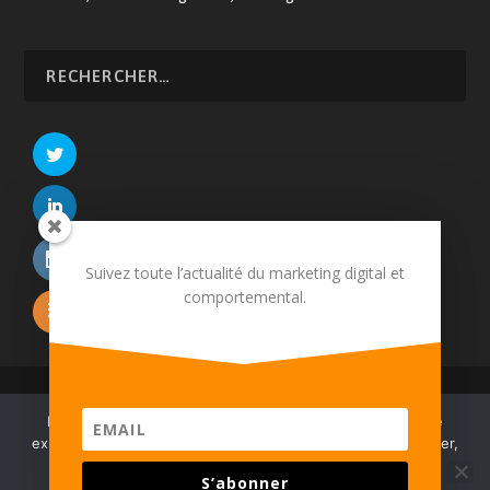
Suivez toute l’actualité du marketing digital et
comportemental.
© 2026 Martech.Cloud - Conception :
Tildigital
Nous utilisons des cookies pour vous garantir la meilleure
À propos
CRM
E-commerce
Relation client
expérience sur notre site. Pour continuez à utiliser ce dernier,
Devenir annonceur
Mentions légales
Contact
vous pouvez :
S’abonner