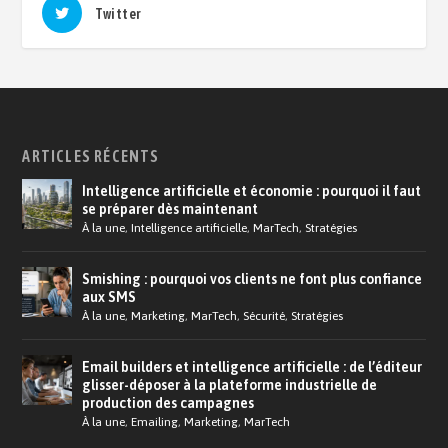
Twitter
ARTICLES RÉCENTS
Intelligence artificielle et économie : pourquoi il faut
se préparer dès maintenant
À la une
,
Intelligence artificielle
,
MarTech
,
Stratégies
Smishing : pourquoi vos clients ne font plus confiance
aux SMS
À la une
,
Marketing
,
MarTech
,
Sécurité
,
Stratégies
Email builders et intelligence artificielle : de l’éditeur
glisser-déposer à la plateforme industrielle de
production des campagnes
À la une
,
Emailing
,
Marketing
,
MarTech