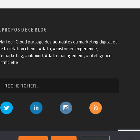
A PROPOS DE CE BLOG
artech.Cloud partage des actualités du marketing digital et
e la relation client : #data, #customer-experience,
#emarketing, #inbound, #data-management, #intelligence
rtificielle…
venir annonceur
Mentions légales
Contact