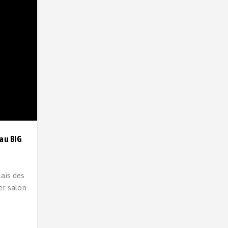
au BIG
lais des
er salon