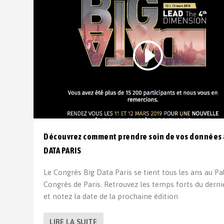
Découvrez comment prendre soin de vos données 
DATA PARIS
Le Congrès Big Data Paris se tient tous les ans au Pa
Congrès de Paris. Retrouvez les temps forts du derni
et notez la date de la prochaine édition
LIRE LA SUITE