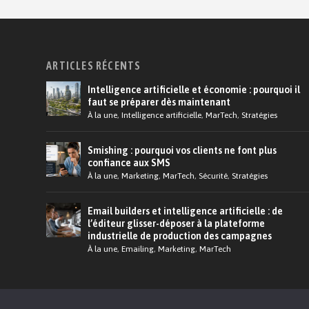
ARTICLES RÉCENTS
Intelligence artificielle et économie : pourquoi il
faut se préparer dès maintenant
À la une
,
Intelligence artificielle
,
MarTech
,
Stratégies
Smishing : pourquoi vos clients ne font plus
confiance aux SMS
À la une
,
Marketing
,
MarTech
,
Sécurité
,
Stratégies
Email builders et intelligence artificielle : de
l’éditeur glisser-déposer à la plateforme
industrielle de production des campagnes
À la une
,
Emailing
,
Marketing
,
MarTech
© 2026 Martech.Cloud - Conception :
Tildigital