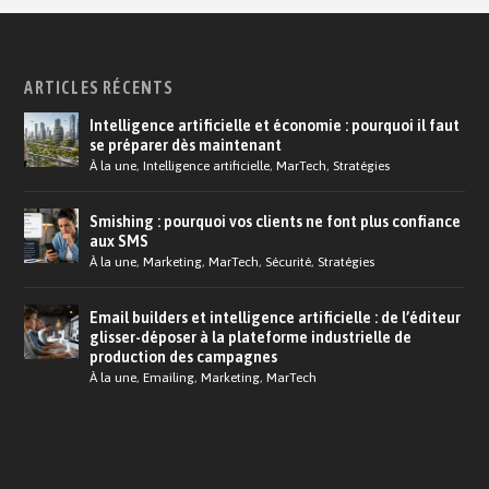
ARTICLES RÉCENTS
Intelligence artificielle et économie : pourquoi il faut
se préparer dès maintenant
À la une
,
Intelligence artificielle
,
MarTech
,
Stratégies
Smishing : pourquoi vos clients ne font plus confiance
aux SMS
À la une
,
Marketing
,
MarTech
,
Sécurité
,
Stratégies
Email builders et intelligence artificielle : de l’éditeur
glisser-déposer à la plateforme industrielle de
production des campagnes
À la une
,
Emailing
,
Marketing
,
MarTech