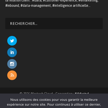
la relation client : #data, #customer-experience, #emarketing,
#inbound, #data-management, #intelligence artificielle…
© 2026 Martech.Cloud - Conception :
Tildigital
Nous utilisons des cookies pour vous garantir la meilleure
À propos
CRM
E-commerce
Relation client
expérience sur notre site. Pour continuez à utiliser ce dernier,
Devenir annonceur
Mentions légales
Contact