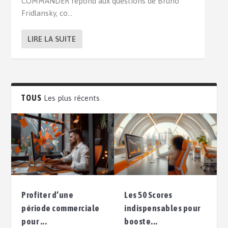
COMMANDER répond aux questions de Bruno
Fridlansky, co...
LIRE LA SUITE
TOUS
Les plus récents
Profiter d’une
Les 50 Scores
période commerciale
indispensables pour
pour ...
booste...