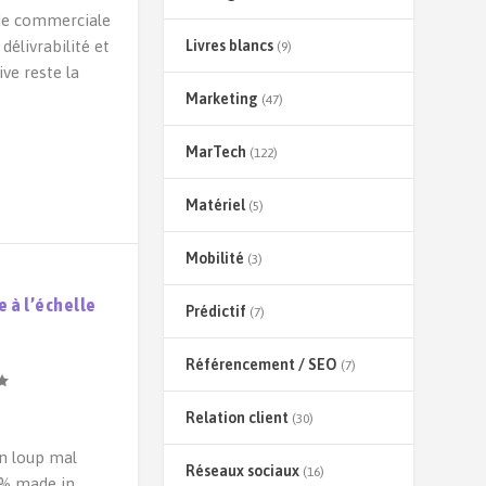
ode commerciale
délivrabilité et
Livres blancs
(9)
ve reste la
Marketing
(47)
MarTech
(122)
Matériel
(5)
Mobilité
(3)
 à l’échelle
Prédictif
(7)
Référencement / SEO
(7)
Relation client
(30)
n loup mal
Réseaux sociaux
(16)
 % made in