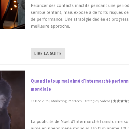
Relancer des contacts inactifs pendant une péri
semble tentant, mais expose à de forts risques de 
de performance. Une stratégie dédiée et progressi
meilleure approche.
LIRE LA SUITE
Quand le loup mal aimé d’Intermarché performe
mondiale
13 Déc 2025
|
Marketing
,
MarTech
,
Stratégies
,
Vidéos
|
La publicité de Noël d’Intermarché transforme so
aimé en phénomène mondial. Un film animé 100