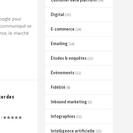
Customer data platform
(14)
Digital
(35)
Google pour
rt communiqué se
E-commerce
(24)
nce, le marché
Emailing
(14)
Études & enquêtes
(15)
Évènements
(11)
Fidélité
(8)
cer des
Inbound marketing
(5)
Infographies
(15)
t
|
Intelligence artificielle
(25)