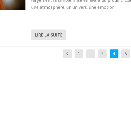
largement la simple mise en avant du produit. Ell
une atmosphère, un univers, une émotion.
LIRE LA SUITE
1
…
3
4
5