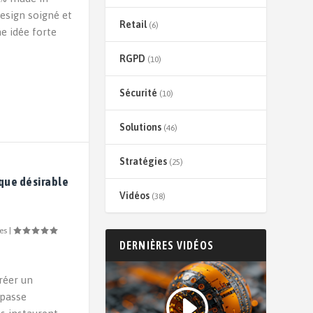
design soigné et
Retail
(6)
e idée forte
RGPD
(10)
Sécurité
(10)
Solutions
(46)
Stratégies
(25)
rque désirable
Vidéos
(38)
es
|
DERNIÈRES VIDÉOS
réer un
épasse