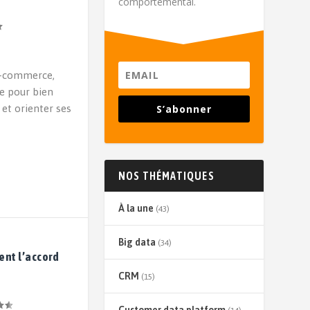
comportemental.
e-commerce,
de pour bien
 et orienter ses
S’abonner
NOS THÉMATIQUES
À la une
(43)
Big data
(34)
ent l’accord
CRM
(15)