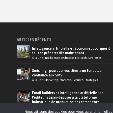
ARTICLES RÉCENTS
Intelligence artificielle et économie : pourquoi il
faut se préparer dès maintenant
À la une
,
Intelligence artificielle
,
MarTech
,
Stratégies
Smishing : pourquoi vos clients ne font plus
confiance aux SMS
À la une
,
Marketing
,
MarTech
,
Sécurité
,
Stratégies
Email builders et intelligence artificielle : de
l’éditeur glisser-déposer à la plateforme
industrielle de production des campagnes
À la une
,
Emailing
,
Marketing
,
MarTech
Nous utilisons des cookies pour vous garantir la meilleu