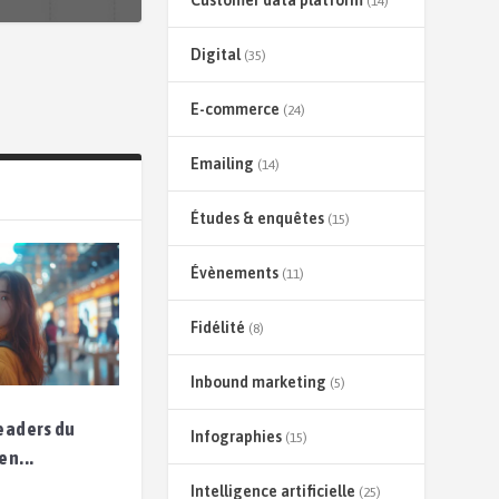
Customer data platform
(14)
Digital
(35)
E-commerce
(24)
Emailing
(14)
Études & enquêtes
(15)
Évènements
(11)
Fidélité
(8)
Inbound marketing
(5)
leaders du
Infographies
(15)
en...
Intelligence artificielle
(25)