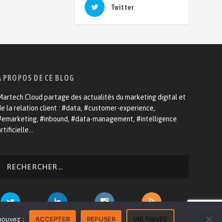
Twitter
A PROPOS DE CE BLOG
artech.Cloud partage des actualités du marketing digital et
e la relation client : #data, #customer-experience,
#emarketing, #inbound, #data-management, #intelligence
rtificielle…
pouvez :
ACCEPTER
REFUSER
VIE PRIVÉE