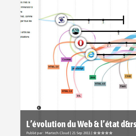
L’évolution du Web & l’état d&rs
Publié par :
Martech.Cloud
|
21 Sep 2011
|