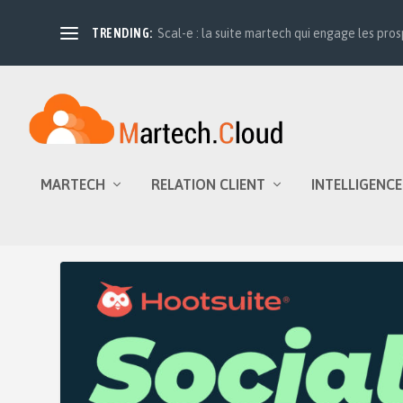
TRENDING:
Scal-e : la suite martech qui engage les prosp
MARTECH
RELATION CLIENT
INTELLIGENCE
Étiquette :
social media