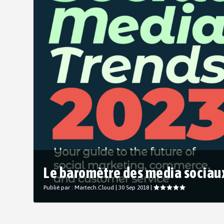
Le baromètre des media sociau
Publié par :
Martech.Cloud
|
30 Sep 2018
|