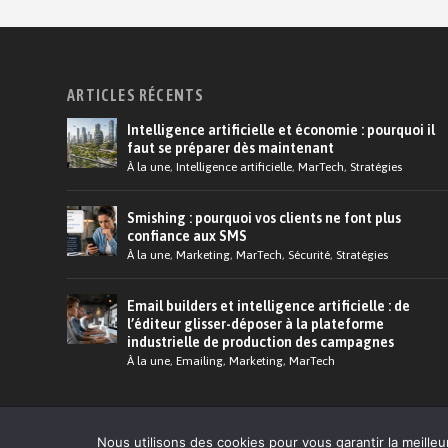
ARTICLES RÉCENTS
Intelligence artificielle et économie : pourquoi il
faut se préparer dès maintenant
À la une
,
Intelligence artificielle
,
MarTech
,
Stratégies
Smishing : pourquoi vos clients ne font plus
confiance aux SMS
À la une
,
Marketing
,
MarTech
,
Sécurité
,
Stratégies
Email builders et intelligence artificielle : de
l’éditeur glisser-déposer à la plateforme
industrielle de production des campagnes
À la une
,
Emailing
,
Marketing
,
MarTech
© 2026 Martech.Cloud - Conception :
Tildigital
Nous utilisons des cookies pour vous garantir la meilleu