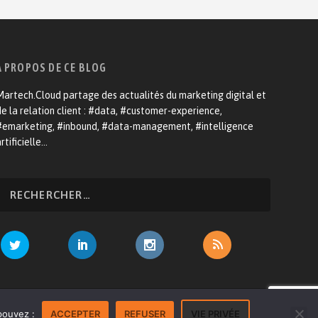
A PROPOS DE CE BLOG
artech.Cloud partage des actualités du marketing digital et
e la relation client : #data, #customer-experience,
#emarketing, #inbound, #data-management, #intelligence
rtificielle…
venir annonceur
Mentions légales
Contact
pouvez :
ACCEPTER
REFUSER
VIE PRIVÉE