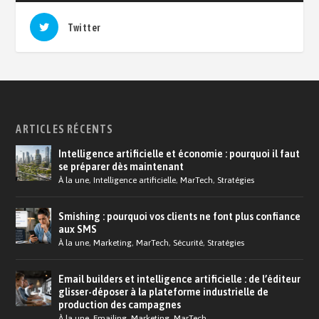
Twitter
ARTICLES RÉCENTS
Intelligence artificielle et économie : pourquoi il faut
se préparer dès maintenant
À la une
,
Intelligence artificielle
,
MarTech
,
Stratégies
Smishing : pourquoi vos clients ne font plus confiance
aux SMS
À la une
,
Marketing
,
MarTech
,
Sécurité
,
Stratégies
Email builders et intelligence artificielle : de l’éditeur
glisser-déposer à la plateforme industrielle de
production des campagnes
À la une
,
Emailing
,
Marketing
,
MarTech