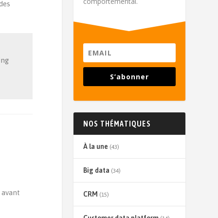
comportemental.
 des
ing
S’abonner
NOS THÉMATIQUES
À la une
(43)
Big data
(34)
 avant
CRM
(15)