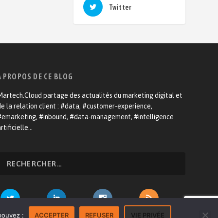
Twitter
A PROPOS DE CE BLOG
artech.Cloud partage des actualités du marketing digital et
e la relation client : #data, #customer-experience,
#emarketing, #inbound, #data-management, #intelligence
rtificielle…
pouvez :
ACCEPTER
REFUSER
VIE PRIVÉE