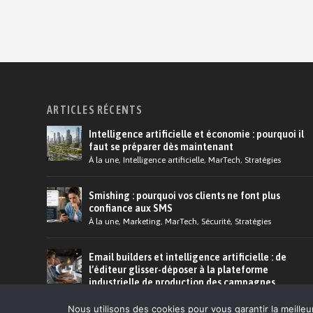
ARTICLES RÉCENTS
Intelligence artificielle et économie : pourquoi il
faut se préparer dès maintenant
À la une
,
Intelligence artificielle
,
MarTech
,
Stratégies
Smishing : pourquoi vos clients ne font plus
confiance aux SMS
À la une
,
Marketing
,
MarTech
,
Sécurité
,
Stratégies
Email builders et intelligence artificielle : de
l’éditeur glisser-déposer à la plateforme
industrielle de production des campagnes
À la une
,
Emailing
,
Marketing
,
MarTech
Nous utilisons des cookies pour vous garantir la meilleu